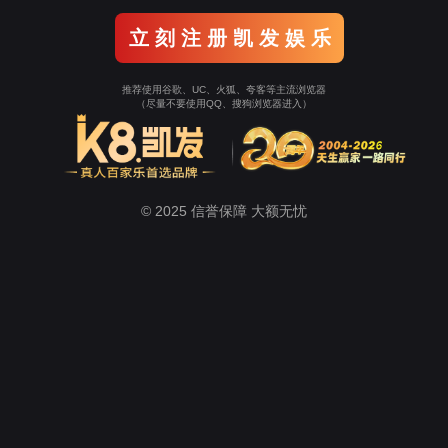
立 刻 注 册 凯 发 娱 乐
推荐使用谷歌、UC、火狐、夸客等主流浏览器
（尽量不要使用QQ、搜狗浏览器进入）
© 2025 信誉保障 大额无忧