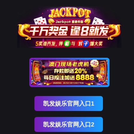
凯发娱乐官网入口1
凯发娱乐官网入口2